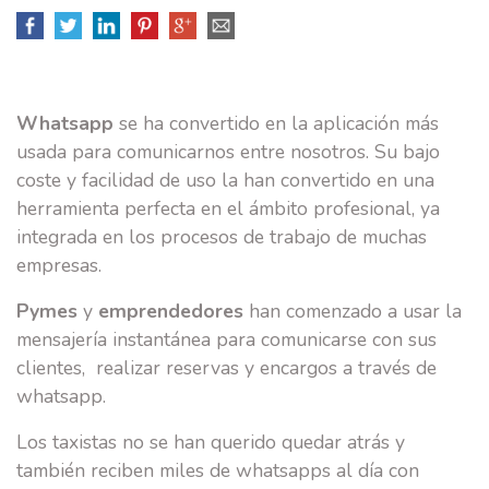
BRANDING
SOCIAL MEDIA
CASOS DE ÉXITO
Whatsapp
se ha convertido en la aplicación más
usada para comunicarnos entre nosotros. Su bajo
EQUIPO
coste y facilidad de uso la han convertido en una
herramienta perfecta en el ámbito profesional, ya
E-SCUELA
integrada en los procesos de trabajo de muchas
BLOG
empresas.
CONTACTO
Pymes
y
emprendedores
han comenzado a usar la
mensajería instantánea para comunicarse con sus
clientes, realizar reservas y encargos a través de
whatsapp.
Los taxistas no se han querido quedar atrás y
también reciben miles de whatsapps al día con