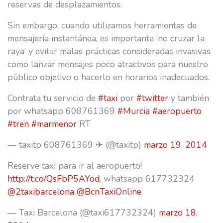
reservas de desplazamientos.
Sin embargo, cuando utilizamos herramientas de
mensajería instantánea, es importante ‘no cruzar la
raya’ y evitar malas prácticas consideradas invasivas
como lanzar mensajes poco atractivos para nuestro
público objetivo o hacerlo en horarios inadecuados.
Contrata tu servicio de
#taxi
por
#twitter
y también
por whatsapp 608761369
#Murcia
#aeropuerto
#tren
#marmenor
RT
— taxitp 608761369 ✈ (@taxitp)
marzo 19, 2014
Reserve taxi para ir al aeropuerto!
http://t.co/QsFbP5AYod
, whatsapp 617732324
@2taxibarcelona
@BcnTaxiOnline
— Taxi Barcelona (@taxi617732324)
marzo 18,