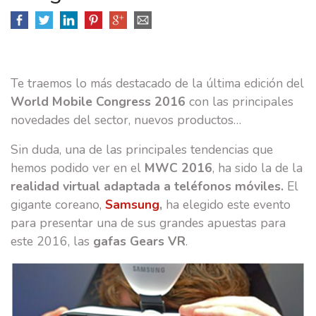
Te traemos lo más destacado de la última edición del
MARKETING & PUBLI
World Mobile Congress 2016
con las principales
novedades del sector, nuevos productos…
TRANSFORMACIÓN DIGITAL
Sin duda, una de las principales tendencias que
BRANDING
hemos podido ver en el
MWC
2016
, ha sido la de la
SOCIAL MEDIA
realidad virtual adaptada a teléfonos móviles.
El
gigante coreano,
Samsung
,
ha elegido este evento
CASOS DE ÉXITO
para presentar una de sus grandes apuestas para
este 2016, las
gafas Gears VR
.
EQUIPO
E-SCUELA
BLOG