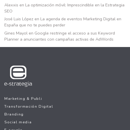
Alexxis
en
La optimización móvil: Imprescindible en la Estrategia
SEO
José Luis López
en
La agenda de eventos Marketing Digital en
España que no te puedes perder
Gines Mayol
en
Google restringe el acceso a sus Keyword
Planner a anunciantes con campañas activas de AdWords
Marketing & Publi
Transformación Digital
Branding
Social media