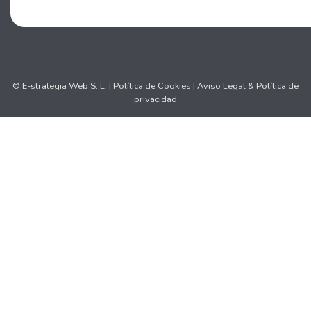
© E-strategia Web S. L. |
Política de Cookies
|
Aviso Legal & Política de
privacidad