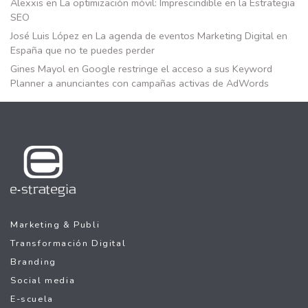
Alexxis
en
La optimización móvil: Imprescindible en la Estrategia
SEO
José Luis López
en
La agenda de eventos Marketing Digital en
España que no te puedes perder
Gines Mayol
en
Google restringe el acceso a sus Keyword
Planner a anunciantes con campañas activas de AdWords
Marketing & Publi
Transformación Digital
Branding
Social media
E-scuela