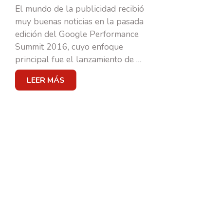
El mundo de la publicidad recibió
muy buenas noticias en la pasada
MARKETING & PUBLI
edición del Google Performance
Summit 2016, cuyo enfoque
principal fue el lanzamiento de
…
TRANSFORMACIÓN DIGIT
LEER MÁS
BRANDING
SOCIAL MEDIA
CASOS DE ÉXITO
EQUIPO