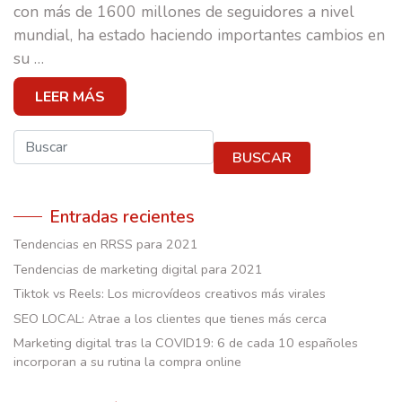
CASOS DE ÉXITO
con más de 1600 millones de seguidores a nivel
mundial, ha estado haciendo importantes cambios en
EQUIPO
su
…
E-SCUELA
LEER MÁS
BLOG
Buscar
BUSCAR
CONTACTO
Entradas recientes
Tendencias en RRSS para 2021
Tendencias de marketing digital para 2021
Tiktok vs Reels: Los microvídeos creativos más virales
SEO LOCAL: Atrae a los clientes que tienes más cerca
Marketing digital tras la COVID19: 6 de cada 10 españoles
incorporan a su rutina la compra online