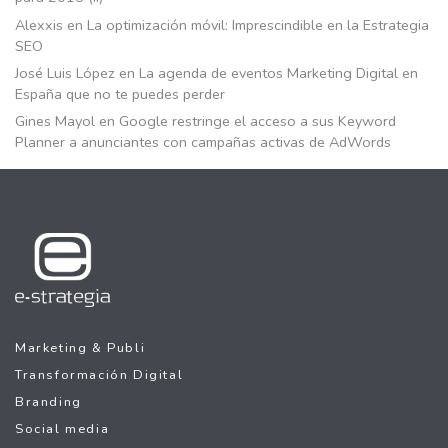
Alexxis
en
La optimización móvil: Imprescindible en la Estrategia
SEO
José Luis López
en
La agenda de eventos Marketing Digital en
España que no te puedes perder
Gines Mayol
en
Google restringe el acceso a sus Keyword
Planner a anunciantes con campañas activas de AdWords
Marketing & Publi
Transformación Digital
Branding
Social media