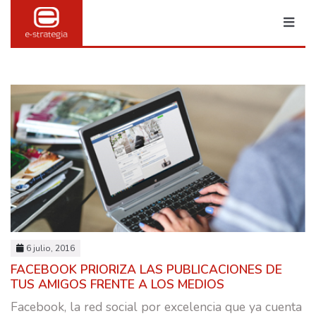
MARKETING & PUBLI
TRANSFORMACIÓN DIGITAL
6 julio, 2016
BRANDING
FACEBOOK PRIORIZA LAS PUBLICACIONES DE
TUS AMIGOS FRENTE A LOS MEDIOS
SOCIAL MEDIA
Facebook, la red social por excelencia que ya cuenta