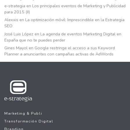
e-strategia
en
Los principales eventos de Marketing y Publicidad
para 2015 (II)
Alexxis
en
La optimización móvil: Imprescindible en la Estrategia
SEO
José Luis López
en
La agenda de eventos Marketing Digital en
España que no te puedes perder
Gines Mayol
en
Google restringe el acceso a sus Keyword
Planner a anunciantes con campañas activas de AdWords
Marketing & Publi
Transformación Digital
Branding