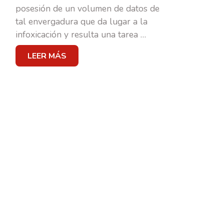
posesión de un volumen de datos de
tal envergadura que da lugar a la
MARKETING & PUBLI
infoxicación y resulta una tarea
…
LEER MÁS
TRANSFORMACIÓN DIGIT
BRANDING
SOCIAL MEDIA
CASOS DE ÉXITO
EQUIPO