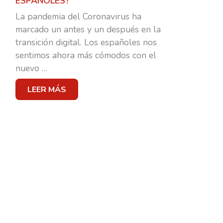
ESPAÑOLES?
La pandemia del Coronavirus ha
marcado un antes y un después en la
MARKETING & PUBLI
transición digital. Los españoles nos
sentimos ahora más cómodos con el
TRANSFORMACIÓN DIGIT
nuevo
…
LEER MÁS
BRANDING
SOCIAL MEDIA
CASOS DE ÉXITO
EQUIPO