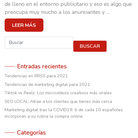
CASOS DE ÉXITO
de lleno en el entorno publicitario y eso es algo que
preocupa muy mucho a los anunciantes y
…
EQUIPO
LEER MÁS
E-SCUELA
Buscar
BLOG
BUSCAR
CONTACTO
Entradas recientes
Tendencias en RRSS para 2021
Tendencias de marketing digital para 2021
Tiktok vs Reels: Los microvídeos creativos más virales
SEO LOCAL: Atrae a los clientes que tienes más cerca
Marketing digital tras la COVID19: 6 de cada 10 españoles
incorporan a su rutina la compra online
Categorías