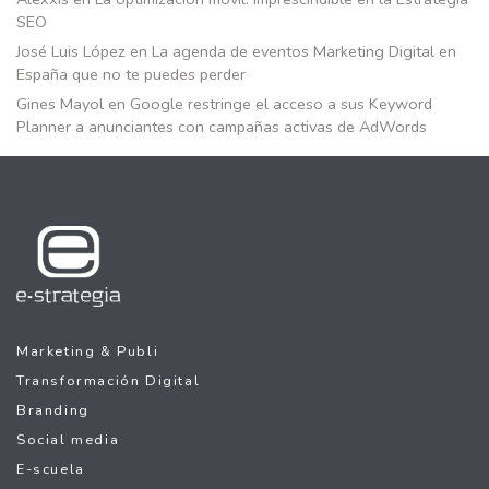
SEO
José Luis López
en
La agenda de eventos Marketing Digital en
España que no te puedes perder
Gines Mayol
en
Google restringe el acceso a sus Keyword
Planner a anunciantes con campañas activas de AdWords
Marketing & Publi
Transformación Digital
Branding
Social media
E-scuela