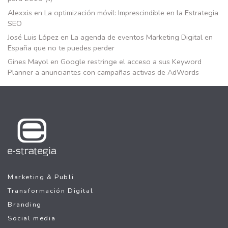
Alexxis
en
La optimización móvil: Imprescindible en la Estrategia
SEO
José Luis López
en
La agenda de eventos Marketing Digital en
España que no te puedes perder
Gines Mayol
en
Google restringe el acceso a sus Keyword
Planner a anunciantes con campañas activas de AdWords
Marketing & Publi
Transformación Digital
Branding
Social media