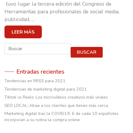
CASOS DE ÉXITO
tuvo lugar la tercera edición del Congreso de
Herramientas para profesionales de social media,
EQUIPO
publicidad,
…
E-SCUELA
LEER MÁS
BLOG
Buscar
BUSCAR
CONTACTO
Entradas recientes
Tendencias en RRSS para 2021
Tendencias de marketing digital para 2021
Tiktok vs Reels: Los microvídeos creativos más virales
SEO LOCAL: Atrae a los clientes que tienes más cerca
Marketing digital tras la COVID19: 6 de cada 10 españoles
incorporan a su rutina la compra online