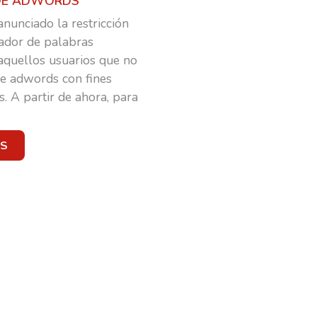
DE ADWORDS
nunciado la restricción
cador de palabras
aquellos usuarios que no
e adwords con fines
AL
s. A partir de ahora, para
ÁS