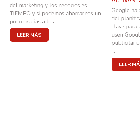
ACTIVAS 
del marketing y los negocios es…
Google ha a
TIEMPO y si podemos ahorrarnos un
del planifi
MARKETING & PUBLI
poco gracias a los
…
clave para 
usen Googl
LEER MÁS
TRANSFORMACIÓN DIGIT
publicitario
…
BRANDING
LEER M
SOCIAL MEDIA
CASOS DE ÉXITO
EQUIPO