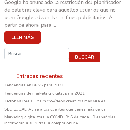
CASOS DE ÉXITO
Google ha anunciado la restricción del planificador
de palabras clave para aquellos usuarios que no
EQUIPO
usen Google adwords con fines publicitarios. A
partir de ahora, para
…
E-SCUELA
LEER MÁS
BLOG
Buscar
CONTACTO
BUSCAR
Entradas recientes
Tendencias en RRSS para 2021
Tendencias de marketing digital para 2021
Tiktok vs Reels: Los microvídeos creativos más virales
SEO LOCAL: Atrae a los clientes que tienes más cerca
Marketing digital tras la COVID19: 6 de cada 10 españoles
incorporan a su rutina la compra online