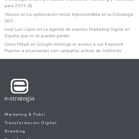
para 2015 (II)
Alexxis
en
La optimización móvil: Imprescindible en la Estrategia
SEO
José Luis López
en
La agenda de eventos Marketing Digital en
España que no te puedes perder
Gines Mayol
en
Google restringe el acceso a sus Keyword
Planner a anunciantes con campañas activas de AdWords
Marketing & Publi
Transformación Digital
Branding