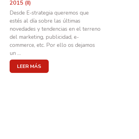
2015 (II)
Desde E-strategia queremos que
MARKETING & PUBLI
estés al día sobre las últimas
novedades y tendencias en el terreno
del marketing, publicidad, e-
TRANSFORMACIÓN DIGIT
commerce, etc. Por ello os dejamos
un
…
BRANDING
LEER MÁS
SOCIAL MEDIA
CASOS DE ÉXITO
EQUIPO