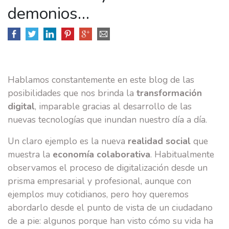
demonios…
MARKETING & PUBLI
TRANSFORMACIÓN DIGITAL
Hablamos constantemente en este blog de las
BRANDING
posibilidades que nos brinda la
transformación
digital
, imparable gracias al desarrollo de las
SOCIAL MEDIA
nuevas tecnologías que inundan nuestro día a día.
CASOS DE ÉXITO
Un claro ejemplo es la nueva
realidad social
que
muestra la
economía colaborativa
. Habitualmente
EQUIPO
observamos el proceso de digitalización desde un
prisma empresarial y profesional, aunque con
E-SCUELA
ejemplos muy cotidianos, pero hoy queremos
BLOG
abordarlo desde el punto de vista de un ciudadano
de a pie: algunos porque han visto cómo su vida ha
CONTACTO