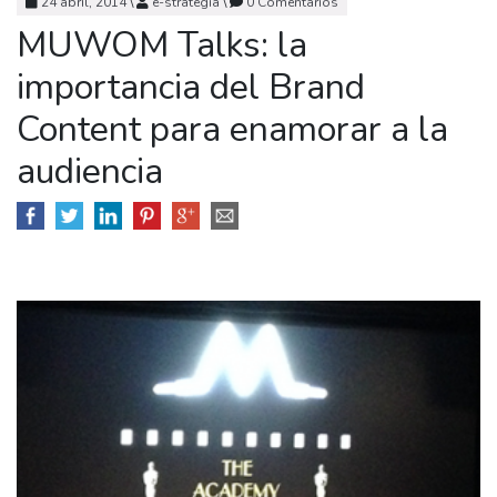
24 abril, 2014
\
e-strategia
\
0 Comentarios
MUWOM Talks: la
MARKETING & PUBLI
importancia del Brand
TRANSFORMACIÓN DIGITAL
Content para enamorar a la
audiencia
BRANDING
SOCIAL MEDIA
CASOS DE ÉXITO
EQUIPO
E-SCUELA
BLOG
CONTACTO