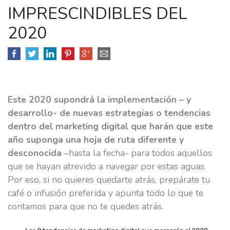
IMPRESCINDIBLES DEL
2020
Este 2020 supondrá la implementación – y
MARKETING & PUBLI
desarrollo- de nuevas estrategias o tendencias
dentro del marketing digital que harán que este
TRANSFORMACIÓN DIGITAL
año suponga una hoja de ruta diferente y
desconocida
–hasta la fecha- para todos aquellos
BRANDING
que se hayan atrevido a navegar por estas aguas.
SOCIAL MEDIA
Por eso, si no quieres quedarte atrás, prepárate tu
café o infusión preferida y apunta todo lo que te
CASOS DE ÉXITO
contamos para que no te quedes atrás.
EQUIPO