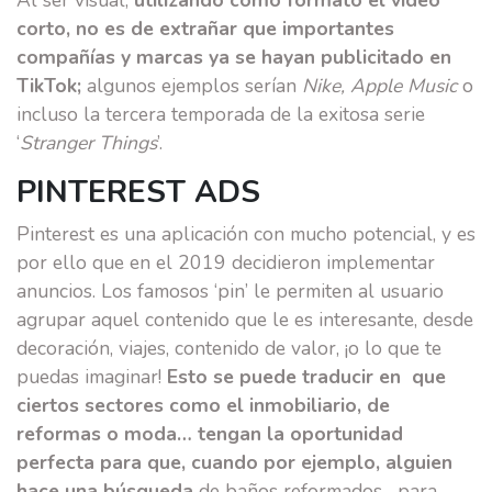
Al ser visual,
utilizando como formato el video
corto, no es de extrañar que importantes
compañías y marcas ya se hayan publicitado en
TikTok;
algunos ejemplos serían
Nike, Apple Music
o
incluso la tercera temporada de la exitosa serie
‘
Stranger Things
’.
PINTEREST ADS
Pinterest es una aplicación con mucho potencial, y es
por ello que en el 2019 decidieron implementar
anuncios. Los famosos ‘pin’ le permiten al usuario
agrupar aquel contenido que le es interesante, desde
decoración, viajes, contenido de valor, ¡o lo que te
puedas imaginar!
Esto se puede traducir en que
ciertos sectores como el inmobiliario, de
reformas o moda… tengan la oportunidad
perfecta para que, cuando por ejemplo, alguien
hace una búsqueda
de baños reformados –para